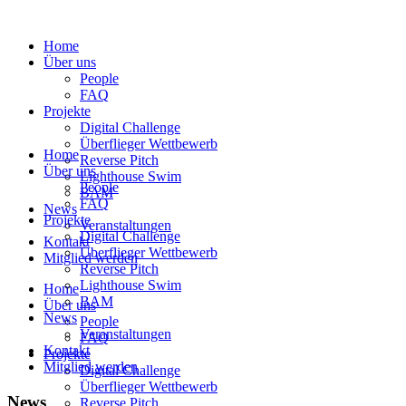
Home
Über uns
People
FAQ
Projekte
Digital Challenge
Überflieger Wettbewerb
Home
Reverse Pitch
Über uns
Lighthouse Swim
People
BAM
FAQ
News
Projekte
Veranstaltungen
Digital Challenge
Kontakt
Überflieger Wettbewerb
Mitglied werden
Reverse Pitch
Lighthouse Swim
Home
BAM
Über uns
News
People
Veranstaltungen
FAQ
Kontakt
Projekte
Mitglied werden
Digital Challenge
Überflieger Wettbewerb
News
Reverse Pitch