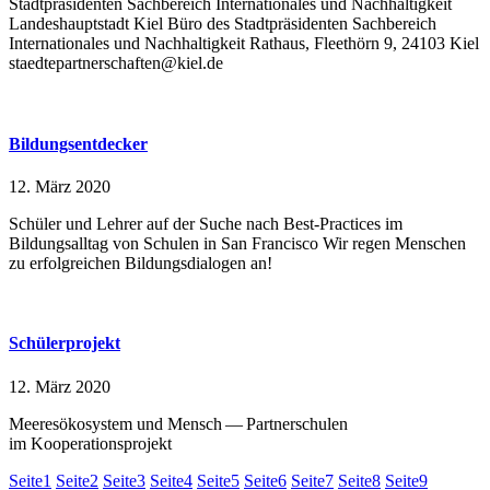
Stadtpräsidenten Sachbereich Internationales und Nachhaltigkeit
Landeshauptstadt Kiel Büro des Stadtpräsidenten Sachbereich
Internationales und Nachhaltigkeit Rathaus, Fleethörn 9, 24103 Kiel
staedtepartnerschaften@kiel.de
Bildungsentdecker
12. März 2020
Schüler und Lehrer auf der Suche nach Best-Practices im
Bildungsalltag von Schulen in San Francisco Wir regen Menschen
zu erfolgreichen Bildungsdialogen an!
Schülerprojekt
12. März 2020
Meeresökosystem und Mensch — Partnerschulen
im Kooperationsprojekt
Seite
1
Seite
2
Seite
3
Seite
4
Seite
5
Seite
6
Seite
7
Seite
8
Seite
9