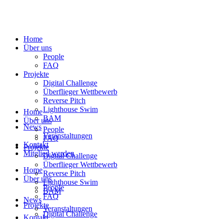
Home
Über uns
People
FAQ
Projekte
Digital Challenge
Überflieger Wettbewerb
Reverse Pitch
Lighthouse Swim
Home
BAM
Über uns
News
People
Veranstaltungen
FAQ
Kontakt
Projekte
Mitglied werden
Digital Challenge
Überflieger Wettbewerb
Home
Reverse Pitch
Über uns
Lighthouse Swim
People
BAM
FAQ
News
Projekte
Veranstaltungen
Digital Challenge
Kontakt