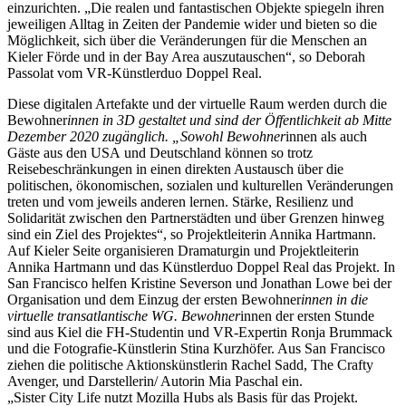
einzurichten. „Die realen und fantastischen Objekte spiegeln ihren
jeweiligen Alltag in Zeiten der Pandemie wider und bieten so die
Möglichkeit, sich über die Veränderungen für die Menschen an
Kieler Förde und in der Bay Area auszutauschen“, so Deborah
Passolat vom
VR
-Künstlerduo Doppel Real.
Diese digitalen Artefakte und der virtuelle Raum werden durch die
Bewohner
innen in 3D gestaltet und sind der Öffentlichkeit ab Mitte
Dezember 2020 zugänglich. „Sowohl Bewohner
innen als auch
Gäste aus den
USA
und Deutschland können so trotz
Reisebeschränkungen in einen direkten Austausch über die
politischen, ökonomischen, sozialen und kulturellen Veränderungen
treten und vom jeweils anderen lernen. Stärke, Resilienz und
Solidarität zwischen den Partnerstädten und über Grenzen hinweg
sind ein Ziel des Projektes“, so Projektleiterin Annika Hartmann.
Auf Kieler Seite organisieren Dramaturgin und Projektleiterin
Annika Hartmann und das Künstlerduo Doppel Real das Projekt. In
San Francisco helfen Kristine Severson und Jonathan Lowe bei der
Organisation und dem Einzug der ersten Bewohner
innen in die
virtuelle transatlantische
WG
. Bewohner
innen der ersten Stunde
sind aus Kiel die
FH
-Studentin und
VR
-Expertin Ronja Brummack
und die Fotografie-Künstlerin Stina Kurzhöfer. Aus San Francisco
ziehen die politische Aktionskünstlerin Rachel Sadd, The Crafty
Avenger, und Darstellerin/ Autorin Mia Paschal ein.
„Sister City Life nutzt Mozilla Hubs als Basis für das Projekt.