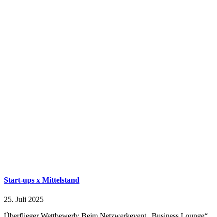
Start-ups x Mittelstand
25. Juli 2025
Überflieger Wettbewerb: Beim Netzwerkevent „Business Lounge“