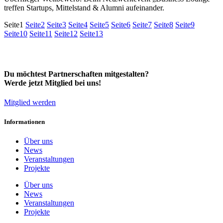
treffen Startups, Mittelstand & Alumni aufeinander.
Seite
1
Seite
2
Seite
3
Seite
4
Seite
5
Seite
6
Seite
7
Seite
8
Seite
9
Seite
10
Seite
11
Seite
12
Seite
13
Du möchtest Partnerschaften mitgestalten?
Werde jetzt Mitglied bei uns!
Mitglied werden
Informationen
Über uns
News
Veranstaltungen
Projekte
Über uns
News
Veranstaltungen
Projekte