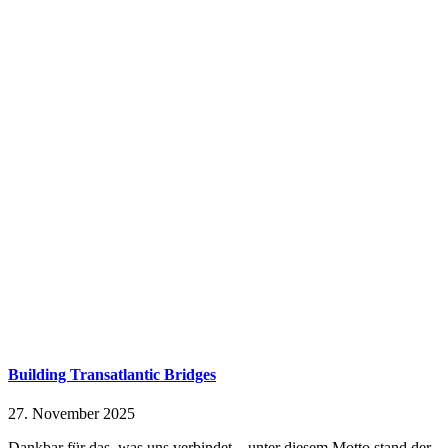
Building Transatlantic Bridges
27. November 2025
Dankbar für das, was uns verbindet – unter diesem Motto stand der