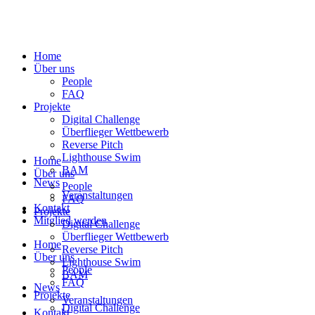
Home
Über uns
People
FAQ
Projekte
Digital Challenge
Überflieger Wettbewerb
Reverse Pitch
Lighthouse Swim
Home
BAM
Über uns
News
People
Veranstaltungen
FAQ
Kontakt
Projekte
Mitglied werden
Digital Challenge
Überflieger Wettbewerb
Home
Reverse Pitch
Über uns
Lighthouse Swim
People
BAM
FAQ
News
Projekte
Veranstaltungen
Digital Challenge
Kontakt