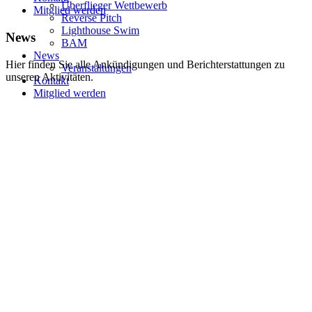
Überflieger Wettbewerb
Mitglied werden
Reverse Pitch
Lighthouse Swim
News
BAM
News
Hier finden Sie alle Ankündigungen und Berichterstattungen zu
Veranstaltungen
unseren Aktivitäten.
Kontakt
Mitglied werden