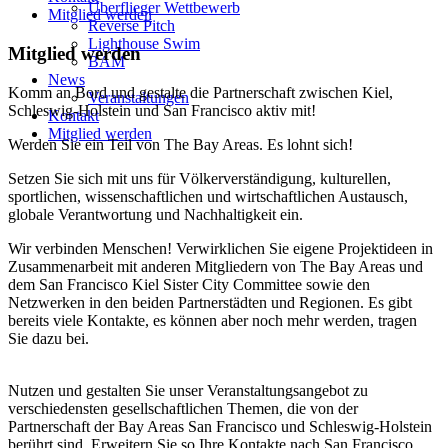
Überflieger Wettbewerb
Mitglied werden
Reverse Pitch
Lighthouse Swim
Mitglied werden
BAM
News
Komm an Bord und gestalte die Partnerschaft zwischen Kiel,
Veranstaltungen
Schleswig-Holstein und San Francisco aktiv mit!
Kontakt
Mitglied werden
Werden Sie ein Teil von The Bay Areas. Es lohnt sich!
Setzen Sie sich mit uns für Völkerverständigung, kulturellen,
sportlichen, wissenschaftlichen und wirtschaftlichen Austausch,
globale Verantwortung und Nachhaltigkeit ein.
Wir verbinden Menschen! Verwirklichen Sie eigene Projektideen in
Zusammenarbeit mit anderen Mitgliedern von The Bay Areas und
dem San Francisco Kiel Sister City Committee sowie den
Netzwerken in den beiden Partnerstädten und Regionen. Es gibt
bereits viele Kontakte, es können aber noch mehr werden, tragen
Sie dazu bei.
Nutzen und gestalten Sie unser Veranstaltungsangebot zu
verschiedensten gesellschaftlichen Themen, die von der
Partnerschaft der Bay Areas San Francisco und Schleswig-Holstein
berührt sind. Erweitern Sie so Ihre Kontakte nach San Francisco