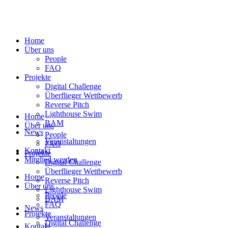
Home
Über uns
People
FAQ
Projekte
Digital Challenge
Überflieger Wettbewerb
Reverse Pitch
Lighthouse Swim
Home
BAM
Über uns
News
People
Veranstaltungen
FAQ
Kontakt
Projekte
Mitglied werden
Digital Challenge
Überflieger Wettbewerb
Home
Reverse Pitch
Über uns
Lighthouse Swim
People
BAM
FAQ
News
Projekte
Veranstaltungen
Digital Challenge
Kontakt