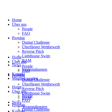
Home
Über uns
People
FAQ
Projekte
Digital Challenge
Überflieger Wettbewerb
Reverse Pitch
Lighthouse Swim
Home
BAM
Über uns
News
People
Veranstaltungen
FAQ
Kontakt
Projekte
Mitglied werden
Digital Challenge
Überflieger Wettbewerb
Home
Reverse Pitch
Über uns
Lighthouse Swim
People
BAM
FAQ
News
Projekte
Veranstaltungen
Digital Challenge
Kontakt