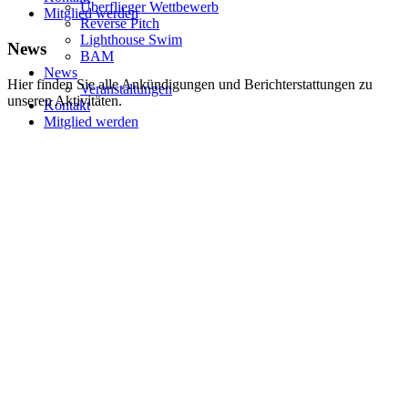
Überflieger Wettbewerb
Mitglied werden
Reverse Pitch
Lighthouse Swim
News
BAM
News
Hier finden Sie alle Ankündigungen und Berichterstattungen zu
Veranstaltungen
unseren Aktivitäten.
Kontakt
Mitglied werden