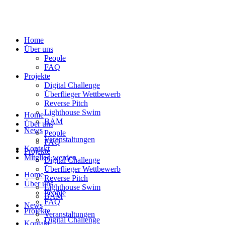
Home
Über uns
People
FAQ
Projekte
Digital Challenge
Überflieger Wettbewerb
Reverse Pitch
Lighthouse Swim
Home
BAM
Über uns
News
People
Veranstaltungen
FAQ
Kontakt
Projekte
Mitglied werden
Digital Challenge
Überflieger Wettbewerb
Home
Reverse Pitch
Über uns
Lighthouse Swim
People
BAM
FAQ
News
Projekte
Veranstaltungen
Digital Challenge
Kontakt