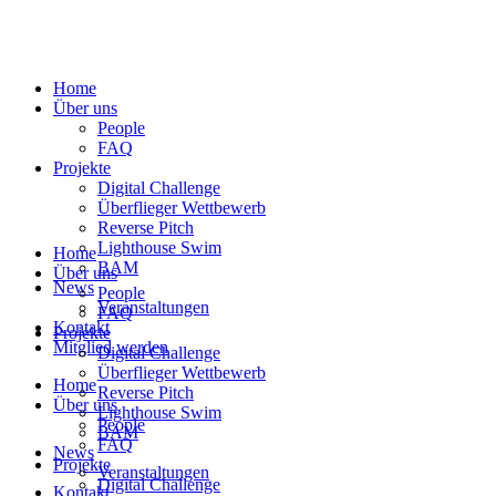
Home
Über uns
People
FAQ
Projekte
Digital Challenge
Überflieger Wettbewerb
Reverse Pitch
Lighthouse Swim
Home
BAM
Über uns
News
People
Veranstaltungen
FAQ
Kontakt
Projekte
Mitglied werden
Digital Challenge
Überflieger Wettbewerb
Home
Reverse Pitch
Über uns
Lighthouse Swim
People
BAM
FAQ
News
Projekte
Veranstaltungen
Digital Challenge
Kontakt