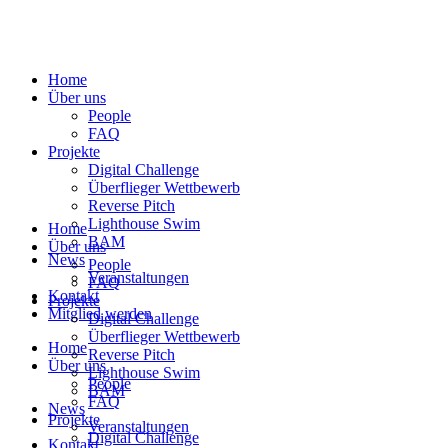
Home
Über uns
People
FAQ
Projekte
Digital Challenge
Überflieger Wettbewerb
Reverse Pitch
Lighthouse Swim
Home
BAM
Über uns
News
People
Veranstaltungen
FAQ
Kontakt
Projekte
Mitglied werden
Digital Challenge
Überflieger Wettbewerb
Home
Reverse Pitch
Über uns
Lighthouse Swim
People
BAM
FAQ
News
Projekte
Veranstaltungen
Digital Challenge
Kontakt