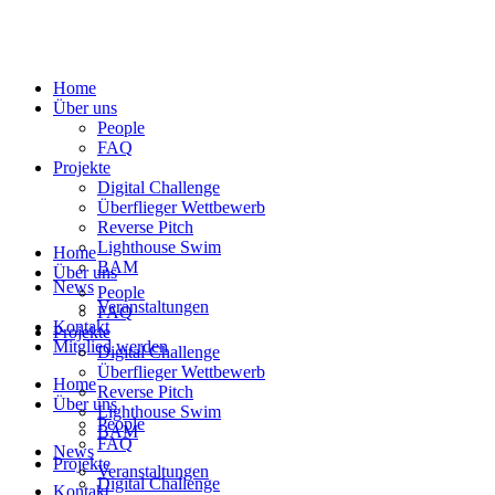
Home
Über uns
People
FAQ
Projekte
Digital Challenge
Überflieger Wettbewerb
Reverse Pitch
Lighthouse Swim
Home
BAM
Über uns
News
People
Veranstaltungen
FAQ
Kontakt
Projekte
Mitglied werden
Digital Challenge
Überflieger Wettbewerb
Home
Reverse Pitch
Über uns
Lighthouse Swim
People
BAM
FAQ
News
Projekte
Veranstaltungen
Digital Challenge
Kontakt