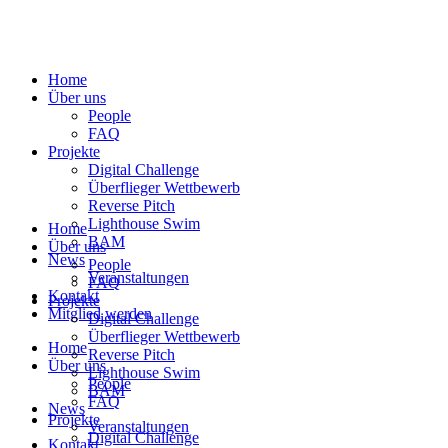
Home
Über uns
People
FAQ
Projekte
Digital Challenge
Überflieger Wettbewerb
Reverse Pitch
Lighthouse Swim
Home
BAM
Über uns
News
People
Veranstaltungen
FAQ
Kontakt
Projekte
Mitglied werden
Digital Challenge
Überflieger Wettbewerb
Home
Reverse Pitch
Über uns
Lighthouse Swim
People
BAM
FAQ
News
Projekte
Veranstaltungen
Digital Challenge
Kontakt