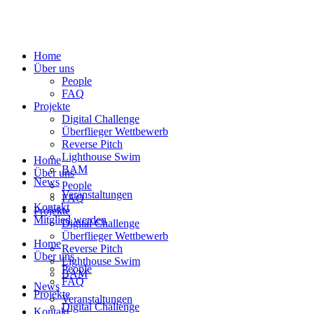
Home
Über uns
People
FAQ
Projekte
Digital Challenge
Überflieger Wettbewerb
Reverse Pitch
Lighthouse Swim
Home
BAM
Über uns
News
People
Veranstaltungen
FAQ
Kontakt
Projekte
Mitglied werden
Digital Challenge
Überflieger Wettbewerb
Home
Reverse Pitch
Über uns
Lighthouse Swim
People
BAM
FAQ
News
Projekte
Veranstaltungen
Digital Challenge
Kontakt