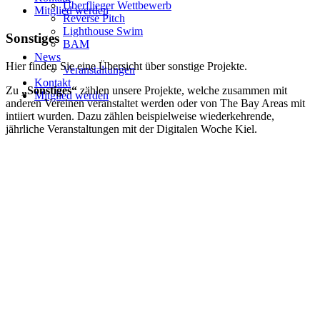
Überflieger Wettbewerb
Mitglied werden
Reverse Pitch
Lighthouse Swim
Sonstiges
BAM
News
Hier finden Sie eine Übersicht über sonstige Projekte.
Veranstaltungen
Kontakt
Zu
„Sonstiges“
zählen unsere Projekte, welche zusammen mit
Mitglied werden
anderen Vereinen veranstaltet werden oder von The Bay Areas mit
intiiert wurden. Dazu zählen beispielweise wiederkehrende,
jährliche Veranstaltungen mit der Digitalen Woche Kiel.