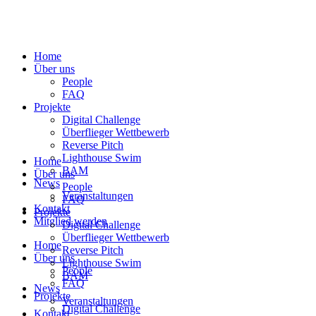
Home
Über uns
People
FAQ
Projekte
Digital Challenge
Überflieger Wettbewerb
Reverse Pitch
Lighthouse Swim
Home
BAM
Über uns
News
People
Veranstaltungen
FAQ
Kontakt
Projekte
Mitglied werden
Digital Challenge
Überflieger Wettbewerb
Home
Reverse Pitch
Über uns
Lighthouse Swim
People
BAM
FAQ
News
Projekte
Veranstaltungen
Digital Challenge
Kontakt