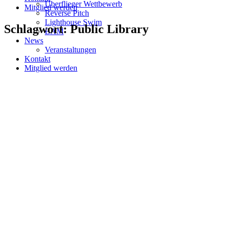
Überflieger Wettbewerb
Mitglied werden
Reverse Pitch
Lighthouse Swim
Schlagwort: Public Library
BAM
News
Veranstaltungen
Kontakt
Mitglied werden