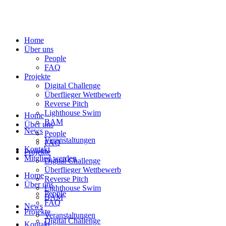
Home
Über uns
People
FAQ
Projekte
Digital Challenge
Überflieger Wettbewerb
Reverse Pitch
Lighthouse Swim
Home
BAM
Über uns
News
People
Veranstaltungen
FAQ
Kontakt
Projekte
Mitglied werden
Digital Challenge
Überflieger Wettbewerb
Home
Reverse Pitch
Über uns
Lighthouse Swim
People
BAM
FAQ
News
Projekte
Veranstaltungen
Digital Challenge
Kontakt