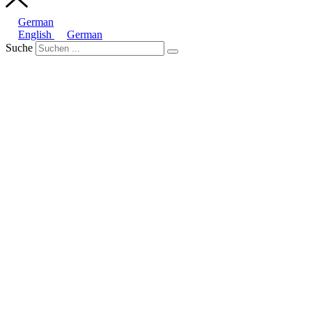
German
English
German
Suche