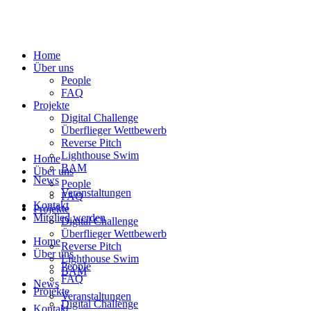
Home
Über uns
People
FAQ
Projekte
Digital Challenge
Überflieger Wettbewerb
Reverse Pitch
Lighthouse Swim
Home
BAM
Über uns
News
People
Veranstaltungen
FAQ
Kontakt
Projekte
Mitglied werden
Digital Challenge
Überflieger Wettbewerb
Home
Reverse Pitch
Über uns
Lighthouse Swim
People
BAM
FAQ
News
Projekte
Veranstaltungen
Digital Challenge
Kontakt