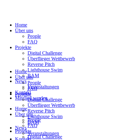
Home
Über uns
People
FAQ
Projekte
Digital Challenge
Überflieger Wettbewerb
Reverse Pitch
Lighthouse Swim
Home
BAM
Über uns
News
People
Veranstaltungen
FAQ
Kontakt
Projekte
Mitglied werden
Digital Challenge
Überflieger Wettbewerb
Home
Reverse Pitch
Über uns
Lighthouse Swim
People
BAM
FAQ
News
Projekte
Veranstaltungen
Digital Challenge
Kontakt