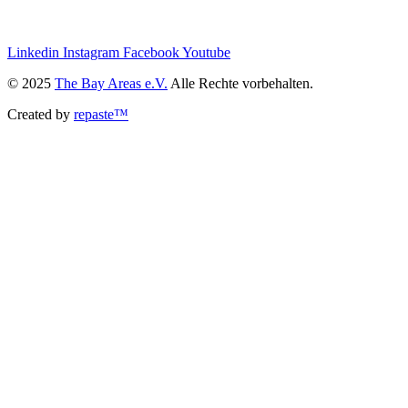
we@the-bay-areas.de
Linkedin
Instagram
Facebook
Youtube
© 2025
The Bay Areas e.V.
Alle Rechte vorbehalten.
Created by
repaste™