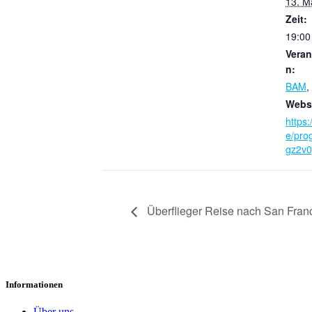
13. M
Zeit:
19:00
Veran
n:
BAM
,
Webse
https:
e/pro
gz2v
Überflieger Reise nach San Franc
Informationen
Über uns