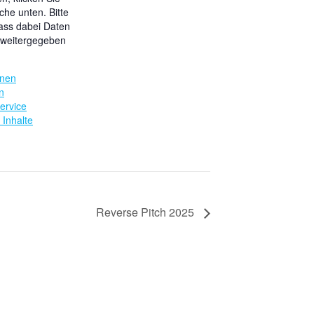
äche unten. Bitte
ass dabei Daten
r weitergegeben
onen
n
ervice
 Inhalte
Reverse Pitch 2025