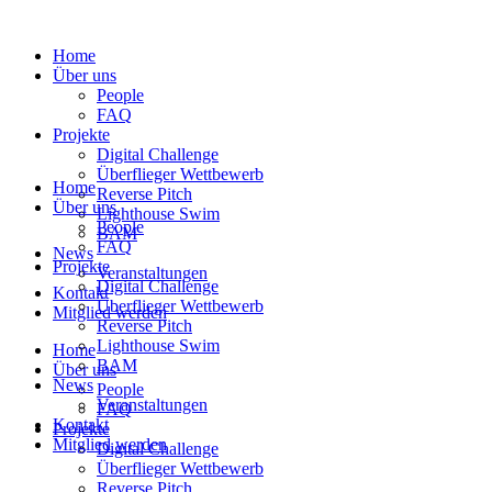
Home
Über uns
People
FAQ
Projekte
Digital Challenge
Überflieger Wettbewerb
Home
Reverse Pitch
Über uns
Lighthouse Swim
People
BAM
FAQ
News
Projekte
Veranstaltungen
Digital Challenge
Kontakt
Überflieger Wettbewerb
Mitglied werden
Reverse Pitch
Lighthouse Swim
Home
BAM
Über uns
News
People
Veranstaltungen
FAQ
Kontakt
Projekte
Mitglied werden
Digital Challenge
Überflieger Wettbewerb
Reverse Pitch