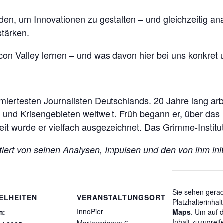
rden, um Innovationen zu gestalten – und gleichzeitig a
stärken.
con Valley lernen – und was davon hier bei uns konkret
iertesten Journalisten Deutschlands. 20 Jahre lang arb
 und Krisengebieten weltweit. Früh begann er, über das S
it wurde er vielfach ausgezeichnet. Das Grimme-Institut
tiert von seinen Analysen, Impulsen und den von ihm initi
Sie sehen gera
ELHEITEN
VERANSTALTUNGSORT
Platzhalterinhal
InnoPier
m:
Maps
. Um auf d
Inhalt zuzugreif
Martensdamm 6