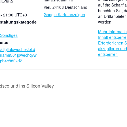
ai 2025
auf die Schaltfl
Kiel
,
24103
Deutschland
beachten Sie, d
Google Karte anzeigen
 - 21:00
UTC+0
an Drittanbiete
staltungskategorie
werden.
Mehr Informati
Sonstiges
Inhalt entsperre
ite:
Erforderlichen S
akzeptieren und
//digitalewochekiel.d
entsperren
gramm/01jpwechqvw
0pb4c8d0zd2
isco und ins Silicon Valley