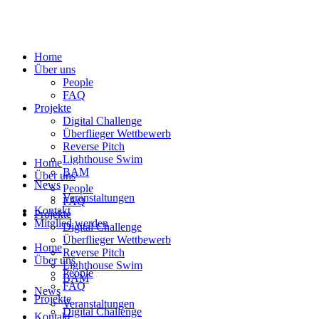
Home
Über uns
People
FAQ
Projekte
Digital Challenge
Überflieger Wettbewerb
Reverse Pitch
Lighthouse Swim
Home
BAM
Über uns
News
People
Veranstaltungen
FAQ
Kontakt
Projekte
Mitglied werden
Digital Challenge
Überflieger Wettbewerb
Home
Reverse Pitch
Über uns
Lighthouse Swim
People
BAM
FAQ
News
Projekte
Veranstaltungen
Digital Challenge
Kontakt