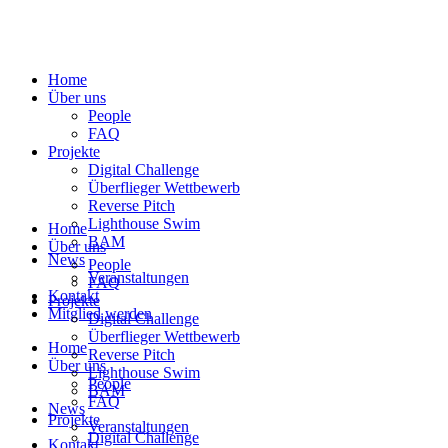
Home
Über uns
People
FAQ
Projekte
Digital Challenge
Überflieger Wettbewerb
Reverse Pitch
Lighthouse Swim
Home
BAM
Über uns
News
People
Veranstaltungen
FAQ
Kontakt
Projekte
Mitglied werden
Digital Challenge
Überflieger Wettbewerb
Home
Reverse Pitch
Über uns
Lighthouse Swim
People
BAM
FAQ
News
Projekte
Veranstaltungen
Digital Challenge
Kontakt