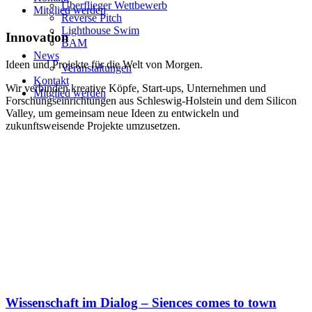
Überflieger Wettbewerb
Mitglied werden
Reverse Pitch
Lighthouse Swim
Innovation
BAM
News
Ideen und Projekte für die Welt von Morgen.
Veranstaltungen
Kontakt
Wir verbinden kreative Köpfe, Start-ups, Unternehmen und
Mitglied werden
Forschungseinrichtungen aus Schleswig-Holstein und dem Silicon
Valley, um gemeinsam neue Ideen zu entwickeln und
zukunftsweisende Projekte umzusetzen.
Wissenschaft im Dialog – Siences comes to town