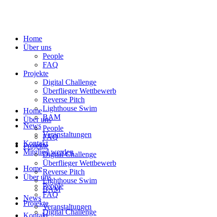
Home
Über uns
People
FAQ
Projekte
Digital Challenge
Überflieger Wettbewerb
Reverse Pitch
Lighthouse Swim
Home
BAM
Über uns
News
People
Veranstaltungen
FAQ
Kontakt
Projekte
Mitglied werden
Digital Challenge
Überflieger Wettbewerb
Home
Reverse Pitch
Über uns
Lighthouse Swim
People
BAM
FAQ
News
Projekte
Veranstaltungen
Digital Challenge
Kontakt