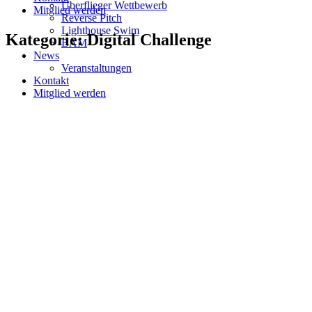
Überflieger Wettbewerb
Mitglied werden
Reverse Pitch
Lighthouse Swim
Kategorie: Digital Challenge
BAM
News
Veranstaltungen
Kontakt
Mitglied werden