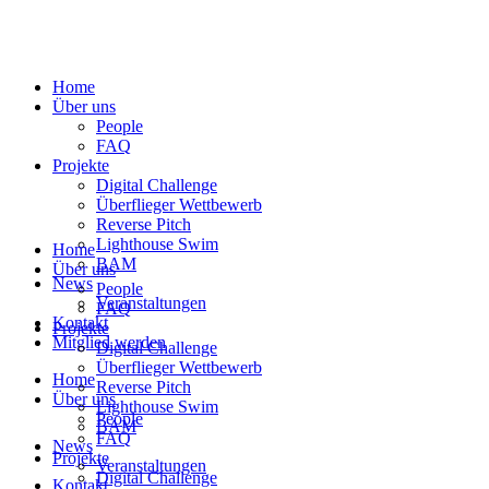
Home
Über uns
People
FAQ
Projekte
Digital Challenge
Überflieger Wettbewerb
Reverse Pitch
Lighthouse Swim
Home
BAM
Über uns
News
People
Veranstaltungen
FAQ
Kontakt
Projekte
Mitglied werden
Digital Challenge
Überflieger Wettbewerb
Home
Reverse Pitch
Über uns
Lighthouse Swim
People
BAM
FAQ
News
Projekte
Veranstaltungen
Digital Challenge
Kontakt