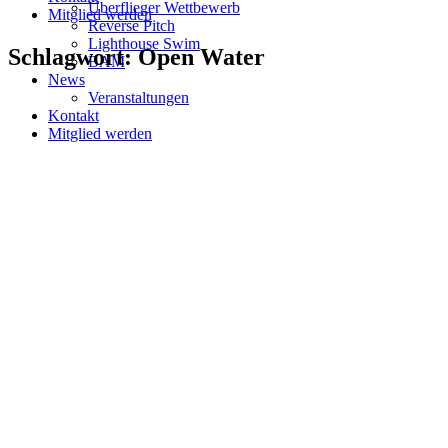
Überflieger Wettbewerb
Mitglied werden
Reverse Pitch
Lighthouse Swim
Schlagwort: Open Water
BAM
News
Veranstaltungen
Kontakt
Mitglied werden