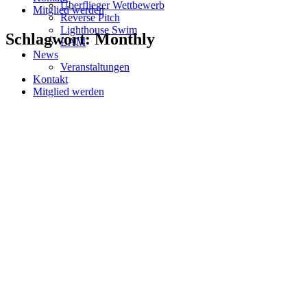
Überflieger Wettbewerb
Mitglied werden
Reverse Pitch
Lighthouse Swim
Schlagwort: Monthly
BAM
News
Veranstaltungen
Kontakt
Mitglied werden