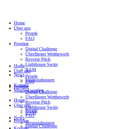
Home
Über uns
People
FAQ
Projekte
Digital Challenge
Überflieger Wettbewerb
Reverse Pitch
Lighthouse Swim
Home
BAM
Über uns
News
People
Veranstaltungen
FAQ
Kontakt
Projekte
Mitglied werden
Digital Challenge
Überflieger Wettbewerb
Home
Reverse Pitch
Über uns
Lighthouse Swim
People
BAM
FAQ
News
Projekte
Veranstaltungen
Digital Challenge
Kontakt