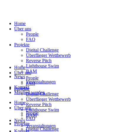
Home
Über uns
People
FAQ
Projekte
Digital Challenge
Überflieger Wettbewerb
Reverse Pitch
Lighthouse Swim
Home
BAM
Über uns
News
People
Veranstaltungen
FAQ
Kontakt
Projekte
Mitglied werden
Digital Challenge
Überflieger Wettbewerb
Home
Reverse Pitch
Über uns
Lighthouse Swim
People
BAM
FAQ
News
Projekte
Veranstaltungen
Digital Challenge
Kontakt