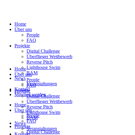
Home
Über uns
People
FAQ
Projekte
Digital Challenge
Überflieger Wettbewerb
Reverse Pitch
Lighthouse Swim
Home
BAM
Über uns
News
People
Veranstaltungen
FAQ
Kontakt
Projekte
Mitglied werden
Digital Challenge
Überflieger Wettbewerb
Home
Reverse Pitch
Über uns
Lighthouse Swim
People
BAM
FAQ
News
Projekte
Veranstaltungen
Digital Challenge
Kontakt