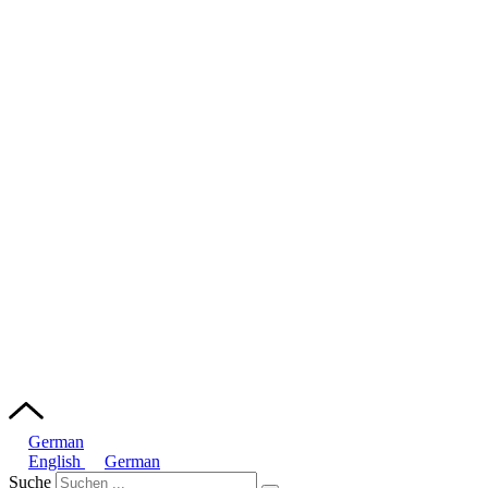
German
English
German
Suche