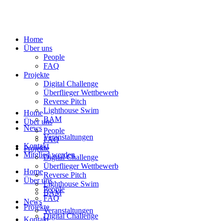
Home
Über uns
People
FAQ
Projekte
Digital Challenge
Überflieger Wettbewerb
Reverse Pitch
Lighthouse Swim
Home
BAM
Über uns
News
People
Veranstaltungen
FAQ
Kontakt
Projekte
Mitglied werden
Digital Challenge
Überflieger Wettbewerb
Home
Reverse Pitch
Über uns
Lighthouse Swim
People
BAM
FAQ
News
Projekte
Veranstaltungen
Digital Challenge
Kontakt