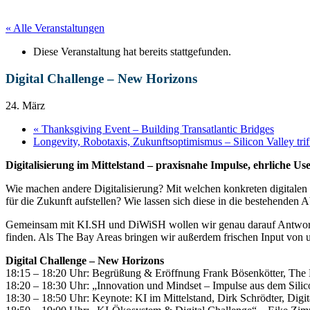
« Alle Veranstaltungen
Diese Veranstaltung hat bereits stattgefunden.
Digital Challenge – New Horizons
24. März
«
Thanksgiving Event – Building Transatlantic Bridges
Longevity, Robotaxis, Zukunftsoptimismus – Silicon Valley trif
Digitalisierung im Mittelstand – praxisnahe Impulse, ehrliche U
Wie machen andere Digitalisierung? Mit welchen konkreten digitalen
für die Zukunft aufstellen? Wie lassen sich diese in die bestehenden 
Gemeinsam mit KI.SH und DiWiSH wollen wir genau darauf Antworten 
finden. Als The Bay Areas bringen wir außerdem frischen Input von u
Digital Challenge – New Horizons
18:15 – 18:20 Uhr: Begrüßung & Eröffnung Frank Bösenkötter, The
18:20 – 18:30 Uhr: „Innovation und Mindset – Impulse aus dem Silic
18:30 – 18:50 Uhr: Keynote: KI im Mittelstand, Dirk Schrödter, Digit