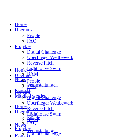
Home
Über uns
People
FAQ
Projekte
Digital Challenge
Überflieger Wettbewerb
Reverse Pitch
Lighthouse Swim
Home
BAM
Über uns
News
People
Veranstaltungen
FAQ
Kontakt
Projekte
Mitglied werden
Digital Challenge
Überflieger Wettbewerb
Home
Reverse Pitch
Über uns
Lighthouse Swim
People
BAM
FAQ
News
Projekte
Veranstaltungen
Digital Challenge
Kontakt