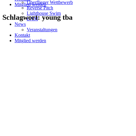
Überflieger Wettbewerb
Mitglied werden
Reverse Pitch
Lighthouse Swim
Schlagwort: young tba
BAM
News
Veranstaltungen
Kontakt
Mitglied werden