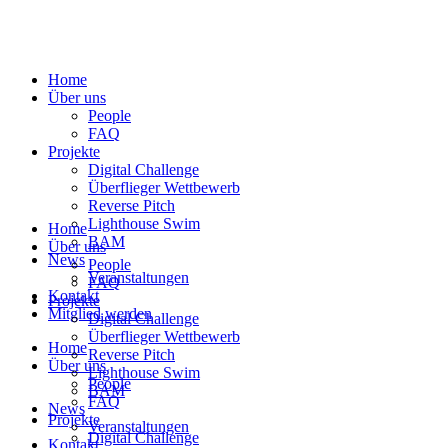
Home
Über uns
People
FAQ
Projekte
Digital Challenge
Überflieger Wettbewerb
Reverse Pitch
Lighthouse Swim
Home
BAM
Über uns
News
People
Veranstaltungen
FAQ
Kontakt
Projekte
Mitglied werden
Digital Challenge
Überflieger Wettbewerb
Home
Reverse Pitch
Über uns
Lighthouse Swim
People
BAM
FAQ
News
Projekte
Veranstaltungen
Digital Challenge
Kontakt