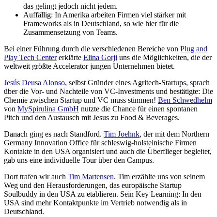
das gelingt jedoch nicht jedem.
Auffällig: In Amerika arbeiten Firmen viel stärker mit
Frameworks als in Deutschland, so wie hier für die
Zusammensetzung von Teams.
Bei einer Führung durch die verschiedenen Bereiche von
Plug and
Play Tech Center
erklärte
Elina Gorji
uns die Möglichkeiten, die der
weltweit größte Accelerator jungen Unternehmen bietet.
Jesús Deusa Alonso
, selbst Gründer eines Agritech-Startups, sprach
über die Vor- und Nachteile von VC-Investments und bestätigte: Die
Chemie zwischen Startup und VC muss stimmen!
Ben Schwedhelm
von
MySpirulina GmbH
nutzte die Chance für einen spontanen
Pitch und den Austausch mit Jesus zu Food & Beverages.
Danach ging es nach Standford.
Tim Joehnk
, der mit dem Northern
Germany Innovation Office für schleswig-holsteinische Firmen
Kontakte in den USA organisiert und auch die Überflieger begleitet,
gab uns eine individuelle Tour über den Campus.
Dort trafen wir auch
Tim Martensen
. Tim erzählte uns von seinem
Weg und den Herausforderungen, das europäische Startup
Soulbuddy in den USA zu etablieren. Sein Key Learning: In den
USA sind mehr Kontaktpunkte im Vertrieb notwendig als in
Deutschland.