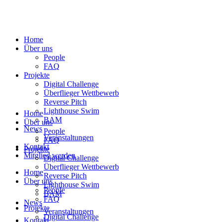
Home
Über uns
People
FAQ
Projekte
Digital Challenge
Überflieger Wettbewerb
Reverse Pitch
Lighthouse Swim
Home
BAM
Über uns
News
People
Veranstaltungen
FAQ
Kontakt
Projekte
Mitglied werden
Digital Challenge
Überflieger Wettbewerb
Home
Reverse Pitch
Über uns
Lighthouse Swim
People
BAM
FAQ
News
Projekte
Veranstaltungen
Digital Challenge
Kontakt