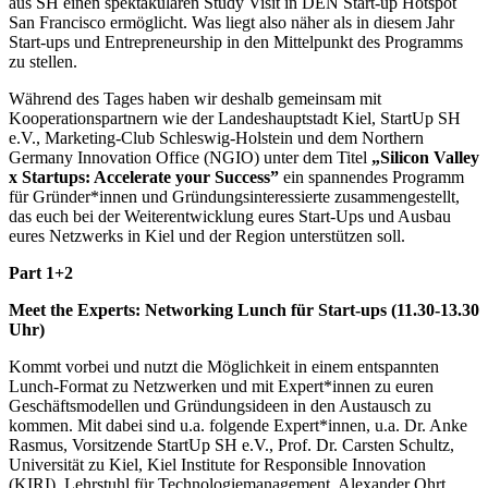
aus SH einen spektakulären Study Visit in DEN Start-up Hotspot
San Francisco ermöglicht. Was liegt also näher als in diesem Jahr
Start-ups und Entrepreneurship in den Mittelpunkt des Programms
zu stellen.
Während des Tages haben wir deshalb gemeinsam mit
Kooperationspartnern wie der Landeshauptstadt Kiel, StartUp SH
e.V., Marketing-Club Schleswig-Holstein und dem Northern
Germany Innovation Office (NGIO) unter dem Titel
„Silicon Valley
x Startups: Accelerate your Success”
ein spannendes Programm
für Gründer*innen und Gründungsinteressierte zusammengestellt,
das euch bei der Weiterentwicklung eures Start-Ups und Ausbau
eures Netzwerks in Kiel und der Region unterstützen soll.
Part 1+2
Meet the Experts: Networking Lunch für Start-ups (11.30-13.30
Uhr)
Kommt vorbei und nutzt die Möglichkeit in einem entspannten
Lunch-Format zu Netzwerken und mit Expert*innen zu euren
Geschäftsmodellen und Gründungsideen in den Austausch zu
kommen. Mit dabei sind u.a. folgende Expert*innen, u.a. Dr. Anke
Rasmus, Vorsitzende StartUp SH e.V., Prof. Dr. Carsten Schultz,
Universität zu Kiel, Kiel Institute for Responsible Innovation
(KIRI), Lehrstuhl für Technologiemanagement, Alexander Ohrt,