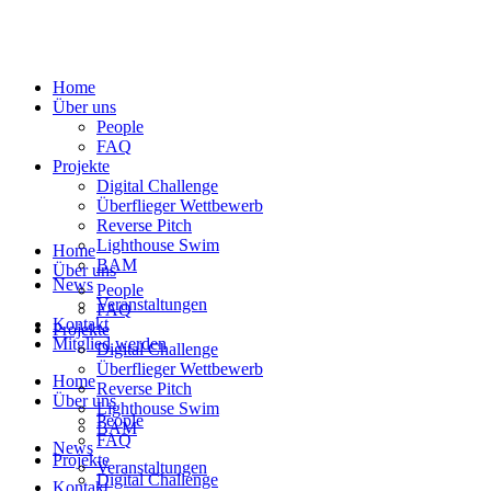
Home
Über uns
People
FAQ
Projekte
Digital Challenge
Überflieger Wettbewerb
Reverse Pitch
Lighthouse Swim
Home
BAM
Über uns
News
People
Veranstaltungen
FAQ
Kontakt
Projekte
Mitglied werden
Digital Challenge
Überflieger Wettbewerb
Home
Reverse Pitch
Über uns
Lighthouse Swim
People
BAM
FAQ
News
Projekte
Veranstaltungen
Digital Challenge
Kontakt