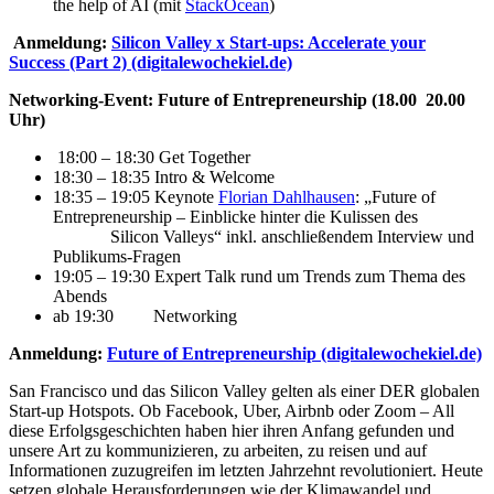
the help of AI (mit
StackOcean
)
Anmeldung:
Silicon Valley x Start-ups: Accelerate your
Success (Part 2) (digitalewochekiel.de)
Networking-Event: Future of Entrepreneurship (18.00 20.00
Uhr)
18:00 – 18:30 Get Together
18:30 – 18:35 Intro & Welcome
18:35 – 19:05 Keynote
Florian Dahlhausen
: „Future of
Entrepreneurship – Einblicke hinter die Kulissen des
Silicon Valleys“ inkl. anschließendem Interview und
Publikums-Fragen
19:05 – 19:30 Expert Talk rund um Trends zum Thema des
Abends
ab 19:30 Networking
Anmeldung:
Future of Entrepreneurship (digitalewochekiel.de)
San Francisco und das Silicon Valley gelten als einer DER globalen
Start-up Hotspots. Ob Facebook, Uber, Airbnb oder Zoom – All
diese Erfolgsgeschichten haben hier ihren Anfang gefunden und
unsere Art zu kommunizieren, zu arbeiten, zu reisen und auf
Informationen zuzugreifen im letzten Jahrzehnt revolutioniert. Heute
setzen globale Herausforderungen wie der Klimawandel und