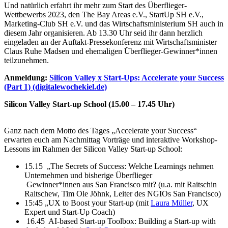
Und natürlich erfahrt ihr mehr zum Start des Überflieger-
Wettbewerbs 2023, den The Bay Areas e.V., StartUp SH e.V.,
Marketing-Club SH e.V. und das Wirtschaftsministerium SH auch in
diesem Jahr organisieren. Ab 13.30 Uhr seid ihr dann herzlich
eingeladen an der Auftakt-Pressekonferenz mit Wirtschaftsminister
Claus Ruhe Madsen und ehemaligen Überflieger-Gewinner*innen
teilzunehmen.
Anmeldung:
Silicon Valley x Start-Ups: Accelerate your Success
(Part 1) (digitalewochekiel.de)
Silicon Valley Start-up School (15.00 – 17.45 Uhr)
Ganz nach dem Motto des Tages „Accelerate your Success“
erwarten euch am Nachmittag Vorträge und interaktive Workshop-
Lessons im Rahmen der Silicon Valley Start-up School:
15.15 „The Secrets of Success: Welche Learnings nehmen
Unternehmen und bisherige Überflieger
Gewinner*innen aus San Francisco mit? (u.a. mit Raitschin
Raitschew, Tim Ole Jöhnk, Leiter des NGIOs San Francisco)
15:45 „UX to Boost your Start-up (mit
Laura Müller
, UX
Expert und Start-Up Coach)
16.45 AI-based Start-up Toolbox: Building a Start-up with