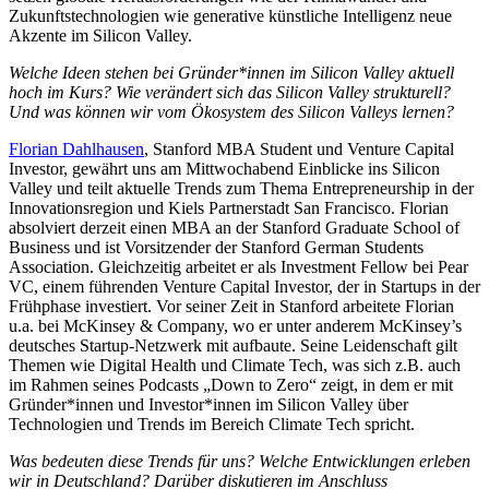
Zukunftstechnologien wie generative künstliche Intelligenz neue
Akzente im Silicon Valley.
Welche Ideen stehen bei Gründer*innen im Silicon Valley aktuell
hoch im Kurs? Wie verändert sich das Silicon Valley strukturell?
Und was können wir vom Ökosystem des Silicon Valleys lernen?
Florian Dahlhausen
, Stanford MBA Student und Venture Capital
Investor, gewährt uns am Mittwochabend Einblicke ins Silicon
Valley und teilt aktuelle Trends zum Thema Entrepreneurship in der
Innovationsregion und Kiels Partnerstadt San Francisco. Florian
absolviert derzeit einen MBA an der Stanford Graduate School of
Business und ist Vorsitzender der Stanford German Students
Association. Gleichzeitig arbeitet er als Investment Fellow bei Pear
VC, einem führenden Venture Capital Investor, der in Startups in der
Frühphase investiert. Vor seiner Zeit in Stanford arbeitete Florian
u.a. bei McKinsey & Company, wo er unter anderem McKinsey’s
deutsches Startup-Netzwerk mit aufbaute. Seine Leidenschaft gilt
Themen wie Digital Health und Climate Tech, was sich z.B. auch
im Rahmen seines Podcasts „Down to Zero“ zeigt, in dem er mit
Gründer*innen und Investor*innen im Silicon Valley über
Technologien und Trends im Bereich Climate Tech spricht.
Was bedeuten diese Trends für uns? Welche Entwicklungen erleben
wir in Deutschland? Darüber diskutieren im Anschluss