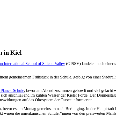
 in Kiel
 International School of Silicon Valley
(GISSV) landeten nach einer 
inem gemeinsamen Frühstück in der Schule, gefolgt von einer Stadtral
Planck-Schule
, bevor am Abend zusammen gebowlt und viel gelacht
n sich anschließend im kühlen Wasser der Kieler Förde. Der Donnerst
Auswirkungen auf das Ökosystem der Ostsee informierten.
n, bevor es am Montag gemeinsam nach Berlin ging. In der Hauptstadt
t waren die amerikanischen Schüler*innen von den preiswerten Mahlze