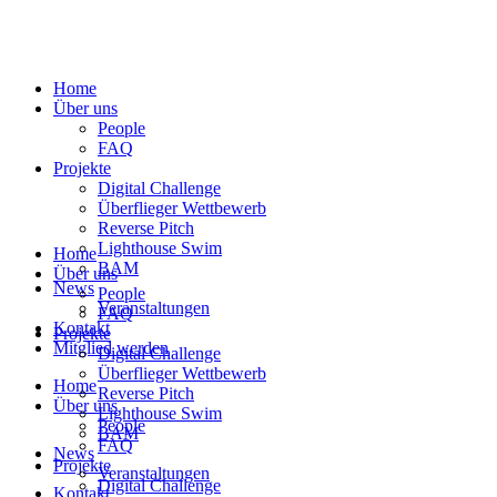
Home
Über uns
People
FAQ
Projekte
Digital Challenge
Überflieger Wettbewerb
Reverse Pitch
Lighthouse Swim
Home
BAM
Über uns
News
People
Veranstaltungen
FAQ
Kontakt
Projekte
Mitglied werden
Digital Challenge
Überflieger Wettbewerb
Home
Reverse Pitch
Über uns
Lighthouse Swim
People
BAM
FAQ
News
Projekte
Veranstaltungen
Digital Challenge
Kontakt