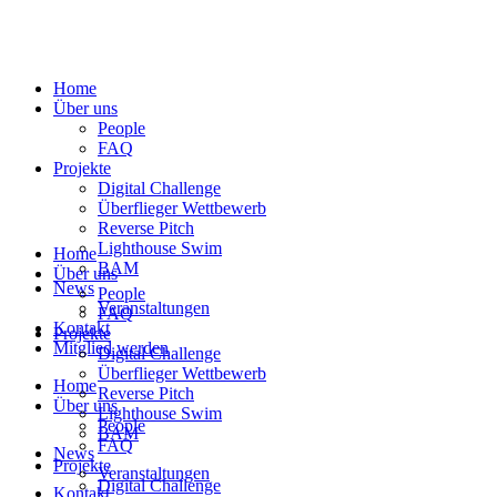
Home
Über uns
People
FAQ
Projekte
Digital Challenge
Überflieger Wettbewerb
Reverse Pitch
Lighthouse Swim
Home
BAM
Über uns
News
People
Veranstaltungen
FAQ
Kontakt
Projekte
Mitglied werden
Digital Challenge
Überflieger Wettbewerb
Home
Reverse Pitch
Über uns
Lighthouse Swim
People
BAM
FAQ
News
Projekte
Veranstaltungen
Digital Challenge
Kontakt