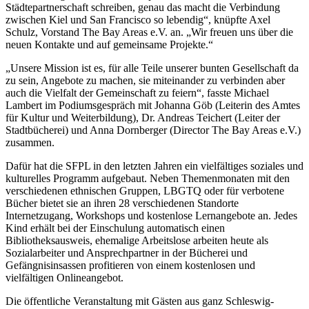
Städtepartnerschaft schreiben, genau das macht die Verbindung
zwischen Kiel und San Francisco so lebendig“, knüpfte Axel
Schulz, Vorstand The Bay Areas e.V. an. „Wir freuen uns über die
neuen Kontakte und auf gemeinsame Projekte.“
„Unsere Mission ist es, für alle Teile unserer bunten Gesellschaft da
zu sein, Angebote zu machen, sie miteinander zu verbinden aber
auch die Vielfalt der Gemeinschaft zu feiern“, fasste Michael
Lambert im Podiumsgespräch mit Johanna Göb (Leiterin des Amtes
für Kultur und Weiterbildung), Dr. Andreas Teichert (Leiter der
Stadtbücherei) und Anna Dornberger (Director The Bay Areas e.V.)
zusammen.
Dafür hat die SFPL in den letzten Jahren ein vielfältiges soziales und
kulturelles Programm aufgebaut. Neben Themenmonaten mit den
verschiedenen ethnischen Gruppen, LBGTQ oder für verbotene
Bücher bietet sie an ihren 28 verschiedenen Standorte
Internetzugang, Workshops und kostenlose Lernangebote an. Jedes
Kind erhält bei der Einschulung automatisch einen
Bibliotheksausweis, ehemalige Arbeitslose arbeiten heute als
Sozialarbeiter und Ansprechpartner in der Bücherei und
Gefängnisinsassen profitieren von einem kostenlosen und
vielfältigen Onlineangebot.
Die öffentliche Veranstaltung mit Gästen aus ganz Schleswig-