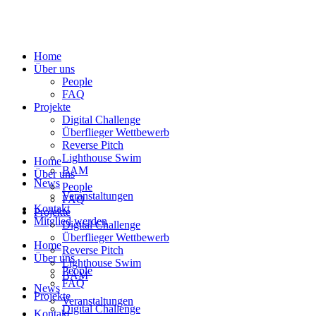
Home
Über uns
People
FAQ
Projekte
Digital Challenge
Überflieger Wettbewerb
Reverse Pitch
Lighthouse Swim
Home
BAM
Über uns
News
People
Veranstaltungen
FAQ
Kontakt
Projekte
Mitglied werden
Digital Challenge
Überflieger Wettbewerb
Home
Reverse Pitch
Über uns
Lighthouse Swim
People
BAM
FAQ
News
Projekte
Veranstaltungen
Digital Challenge
Kontakt