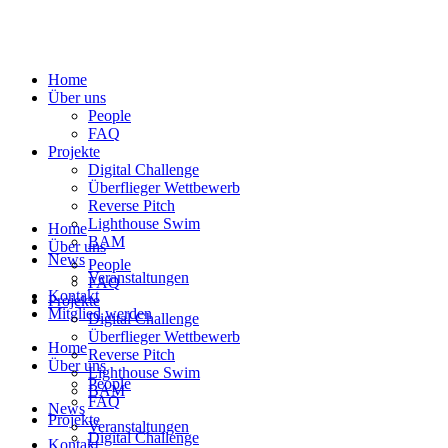
Home
Über uns
People
FAQ
Projekte
Digital Challenge
Überflieger Wettbewerb
Reverse Pitch
Lighthouse Swim
Home
BAM
Über uns
News
People
Veranstaltungen
FAQ
Kontakt
Projekte
Mitglied werden
Digital Challenge
Überflieger Wettbewerb
Home
Reverse Pitch
Über uns
Lighthouse Swim
People
BAM
FAQ
News
Projekte
Veranstaltungen
Digital Challenge
Kontakt