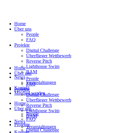
Home
Über uns
People
FAQ
Projekte
Digital Challenge
Überflieger Wettbewerb
Reverse Pitch
Lighthouse Swim
Home
BAM
Über uns
News
People
Veranstaltungen
FAQ
Kontakt
Projekte
Mitglied werden
Digital Challenge
Überflieger Wettbewerb
Home
Reverse Pitch
Über uns
Lighthouse Swim
People
BAM
FAQ
News
Projekte
Veranstaltungen
Digital Challenge
Kontakt