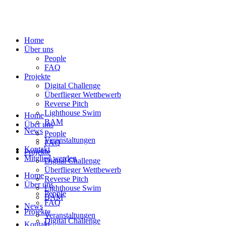
Home
Über uns
People
FAQ
Projekte
Digital Challenge
Überflieger Wettbewerb
Reverse Pitch
Lighthouse Swim
Home
BAM
Über uns
News
People
Veranstaltungen
FAQ
Kontakt
Projekte
Mitglied werden
Digital Challenge
Überflieger Wettbewerb
Home
Reverse Pitch
Über uns
Lighthouse Swim
People
BAM
FAQ
News
Projekte
Veranstaltungen
Digital Challenge
Kontakt