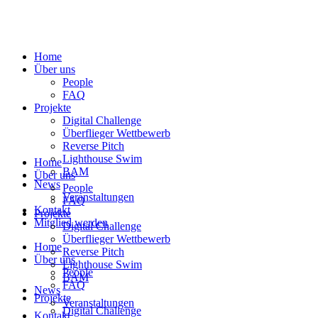
Home
Über uns
People
FAQ
Projekte
Digital Challenge
Überflieger Wettbewerb
Reverse Pitch
Lighthouse Swim
Home
BAM
Über uns
News
People
Veranstaltungen
FAQ
Kontakt
Projekte
Mitglied werden
Digital Challenge
Überflieger Wettbewerb
Home
Reverse Pitch
Über uns
Lighthouse Swim
People
BAM
FAQ
News
Projekte
Veranstaltungen
Digital Challenge
Kontakt