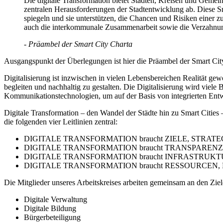
Die digitale Transformation bietet Städten, Kreisen und Geme
zentralen Herausforderungen der Stadtentwicklung ab. Diese Sm
spiegeln und sie unterstützen, die Chancen und Risiken einer 
auch die interkommunale Zusammenarbeit sowie die Verzahnun
- Präambel der Smart City Charta
Ausgangspunkt der Überlegungen ist hier die Präambel der Smart Cit
Digitalisierung ist inzwischen in vielen Lebensbereichen Realität g
begleiten und nachhaltig zu gestalten. Die Digitalisierung wird viele
Kommunikationstechnologien, um auf der Basis von integrierten Ent
Digitale Transformation – den Wandel der Städte hin zu Smart Cities – 
die folgenden vier Leitlinien zentral:
DIGITALE
TRANSFORMATION
braucht
ZIELE
,
STRATE
DIGITALE
TRANSFORMATION
braucht
TRANSPARENZ
DIGITALE
TRANSFORMATION
braucht
INFRASTRUKT
DIGITALE
TRANSFORMATION
braucht
RESSOURCEN
,
Die Mitglieder unseres Arbeitskreises arbeiten gemeinsam an den Zie
Digitale Verwaltung
Digitale Bildung
Bürgerbeteiligung