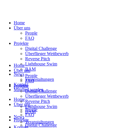
Home
Über uns
People
FAQ
Projekte
Digital Challenge
Überflieger Wettbewerb
Reverse Pitch
Lighthouse Swim
Home
BAM
Über uns
News
People
Veranstaltungen
FAQ
Kontakt
Projekte
Mitglied werden
Digital Challenge
Überflieger Wettbewerb
Home
Reverse Pitch
Über uns
Lighthouse Swim
People
BAM
FAQ
News
Projekte
Veranstaltungen
Digital Challenge
Kontakt