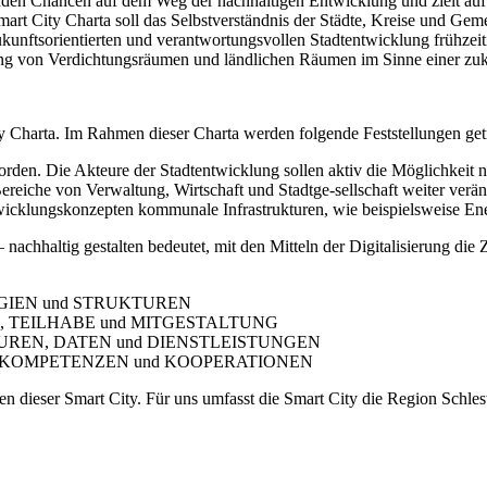
inden Chancen auf dem Weg der nachhaltigen Entwicklung und zielt auf
art City Charta soll das Selbstverständnis der Städte, Kreise und Ge
zukunftsorientierten und verantwortungsvollen Stadtentwicklung frühzei
g von Verdichtungsräumen und ländlichen Räumen im Sinne einer zuku
y Charta. Im Rahmen dieser Charta werden folgende Feststellungen get
eworden. Die Akteure der Stadtentwicklung sollen aktiv die Möglichkei
 Bereiche von Verwaltung, Wirtschaft und Stadtge-sellschaft weiter verä
wicklungskonzepten kommunale Infrastrukturen, wie beispielsweise En
nachhaltig gestalten bedeutet, mit den Mitteln der Digitalisierung die 
GIEN
und
STRUKTUREN
,
TEILHABE
und
MITGESTALTUNG
UREN
,
DATEN
und
DIENSTLEISTUNGEN
KOMPETENZEN
und
KOOPERATIONEN
len dieser Smart City. Für uns umfasst die Smart City die Region Schl