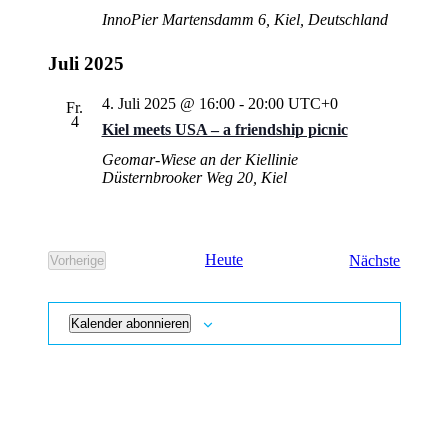
InnoPier
Martensdamm 6, Kiel, Deutschland
Juli 2025
4. Juli 2025 @ 16:00
-
20:00
UTC+0
Fr.
4
Kiel meets USA – a friendship picnic
Geomar-Wiese an der Kiellinie
Düsternbrooker Weg 20, Kiel
Veranst
Heute
Nächste
Vorherige
Veranstaltungen
Kalender abonnieren